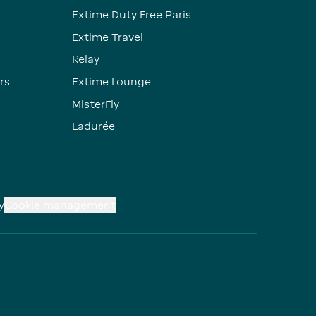
Extime Duty Free Paris
Extime Travel
Relay
rs
Extime Lounge
MisterFly
Ladurée
y
Cookie management