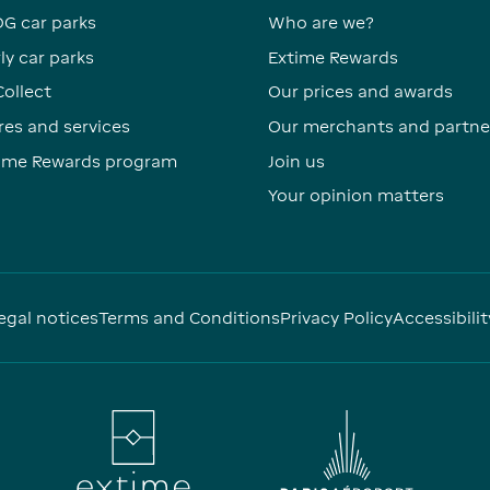
DG car parks
Who are we?
ly car parks
Extime Rewards
Collect
Our prices and awards
res and services
Our merchants and partne
time Rewards program
Join us
Your opinion matters
egal notices
Terms and Conditions
Privacy Policy
Accessibilit