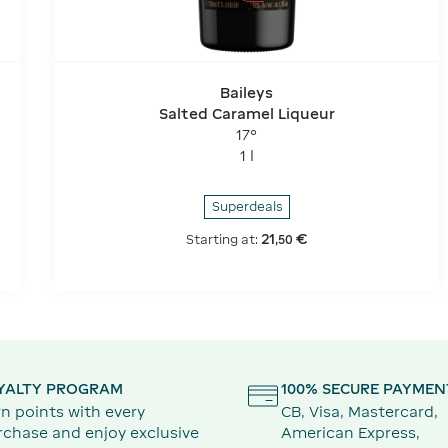
Baileys
Salted Caramel Liqueur
17°
1 l
Superdeals
21
€
Starting at:
,
50
YALTY PROGRAM
100% SECURE PAYMEN
n points with every
CB, Visa, Mastercard,
rchase and enjoy exclusive
American Express,