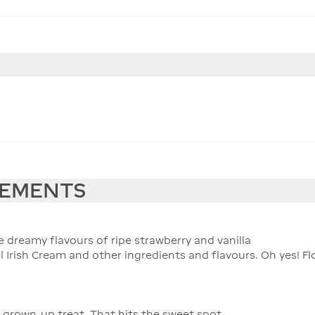
EEMENTS
The dreamy flavours of ripe strawberry and vanilla
l Irish Cream and other ingredients and flavours. Oh yes! Fl
us grown-up treat. That hits the sweet spot.