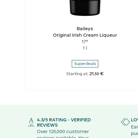
Baileys
Original Irish Cream Liqueur
17°
1 l
Superdeals
21
€
Starting at:
,
50
4.3/5 RATING - VERIFIED
LO
REVIEWS
Ear
Over 125,000 customer
pu
reviews available. Your