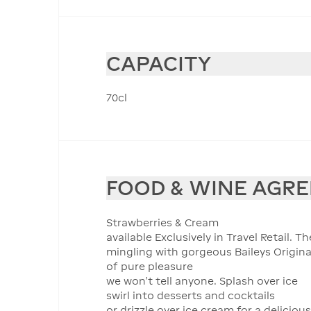
CAPACITY
70cl
FOOD & WINE AGR
Strawberries & Cream
available Exclusively in Travel Retail. 
mingling with gorgeous Baileys Origina
of pure pleasure
we won’t tell anyone. Splash over ice
swirl into desserts and cocktails
or drizzle over ice cream for a delicio