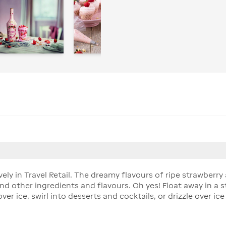
ely in Travel Retail. The dreamy flavours of ripe strawberry 
nd other ingredients and flavours. Oh yes! Float away in a 
ver ice, swirl into desserts and cocktails, or drizzle over i