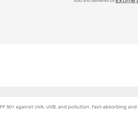
Extime 
Sold and delivered by:
 50+ against UVA, UVB, and pollution. Fast-absorbing and in