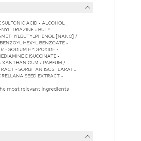
E SULFONIC ACID • ALCOHOL
NYL TRIAZINE • BUTYL
AMETHYLBUTYLPHENOL [NANO] /
YBENZOYL HEXYL BENZOATE •
 • SODIUM HYDROXIDE •
EDIAMINE DISUCCINATE •
 • XANTHAN GUM • PARFUM /
RACT • SORBITAN ISOSTEARATE
 ORELLANA SEED EXTRACT •
the most relevant ingredients