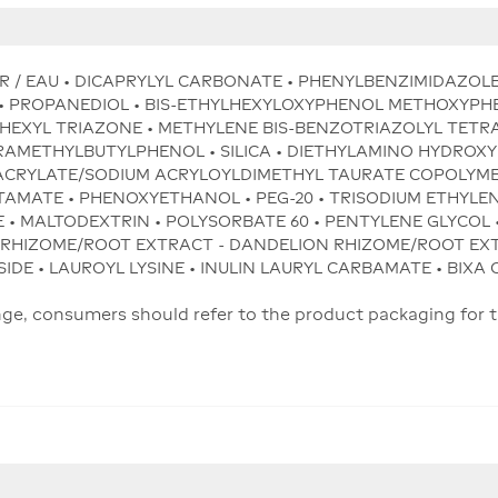
TER / EAU • DICAPRYLYL CARBONATE • PHENYLBENZIMIDAZOL
 • PROPANEDIOL • BIS-ETHYLHEXYLOXYPHENOL METHOXYPHE
EXYL TRIAZONE • METHYLENE BIS-BENZOTRIAZOLYL TETR
RAMETHYLBUTYLPHENOL • SILICA • DIETHYLAMINO HYDROX
ACRYLATE/SODIUM ACRYLOYLDIMETHYL TAURATE COPOLYMER
AMATE • PHENOXYETHANOL • PEG-20 • TRISODIUM ETHYLEN
E • MALTODEXTRIN • POLYSORBATE 60 • PENTYLENE GLYCOL
 RHIZOME/ROOT EXTRACT - DANDELION RHIZOME/ROOT EXT
IDE • LAUROYL LYSINE • INULIN LAURYL CARBAMATE • BIXA
hange, consumers should refer to the product packaging for 