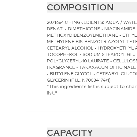
COMPOSITION
2071664 8 - INGREDIENTS: AQUA / WA
DENAT. • DIMETHICONE • NIACINAMIDE
METHOXYDIBENZOYLMETHANE • ETHYLH
METHYLENE BIS-BENZOTRIAZOLYL TET
CETEARYL ALCOHOL • HYDROXYETHYL 
TOCOPHEROL • SODIUM STEAROYL GLUT
POLYGLYCERYL-10 LAURATE • CELLULOS
FRAGRANCE • TARAXACUM OFFICINALE
• BUTYLENE GLYCOL • CETEARYL GLUCOS
GLYCERIN (F.I.L. N70034174/1).
"This ingredients list is subject to c
list."
CAPACITY