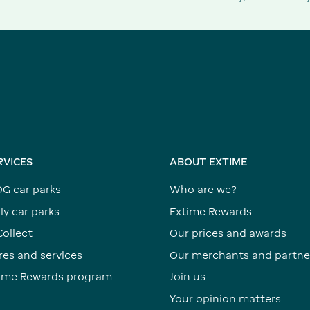
RVICES
ABOUT EXTIME
DG car parks
Who are we?
ly car parks
Extime Rewards
Collect
Our prices and awards
res and services
Our merchants and partne
time Rewards program
Join us
Your opinion matters