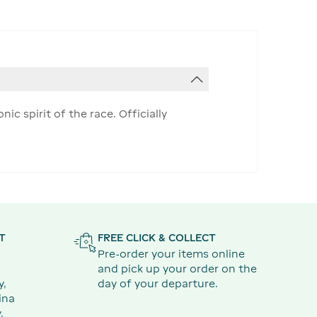
ic spirit of the race. Officially
T
FREE CLICK & COLLECT
Pre-order your items online
and pick up your order on the
y,
day of your departure.
ina
.