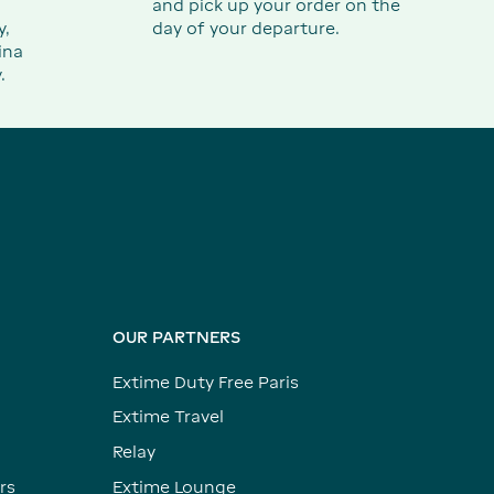
and pick up your order on the
y,
day of your departure.
ina
.
OUR PARTNERS
Extime Duty Free Paris
Extime Travel
Relay
rs
Extime Lounge