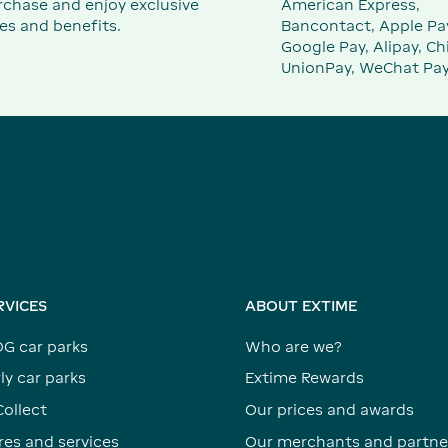
rchase and enjoy exclusive
American Express,
es and benefits.
Bancontact, Apple Pa
Google Pay, Alipay, Ch
UnionPay, WeChat Pay
RVICES
ABOUT EXTIME
DG car parks
Who are we?
ly car parks
Extime Rewards
Collect
Our prices and awards
res and services
Our merchants and partne