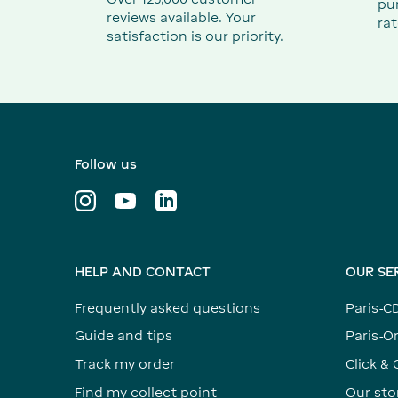
pu
reviews available. Your
rat
satisfaction is our priority.
Follow us
HELP AND CONTACT
OUR SE
Frequently asked questions
Paris-C
Guide and tips
Paris-Or
Track my order
Click & 
Find my collect point
Our sto