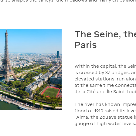
The Seine, th
Paris
Within the capital, the Sei
is crossed by 37 bridges, a
elevated stations, run alon
at the same time connects 
de la Cité and Île Saint-Loui
The river has known impre
flood of 1910 raised its lev
l'Alma, the Zouave statue i
gauge of high water levels