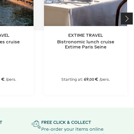
AVEL
EXTIME TRAVEL
s cruise
Bistronomic lunch cruise
Extime Paris Seine
€
69
€
/pers.
Starting at:
/pers.
0
,
00
T
FREE CLICK & COLLECT
Pre-order your items online