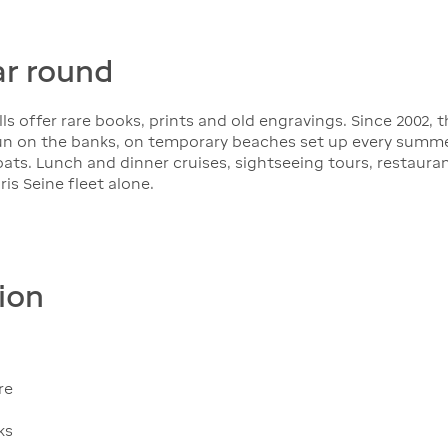
ar round
lls offer rare books, prints and old engravings. Since 2002, 
 sun on the banks, on temporary beaches set up every summe
boats. Lunch and dinner cruises, sightseeing tours, restaur
is Seine fleet alone.
ion
re
ks