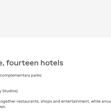
e, fourteen hotels
o complementary parks:
y Studios)
together restaurants, shops and entertainment, while arou
ays.