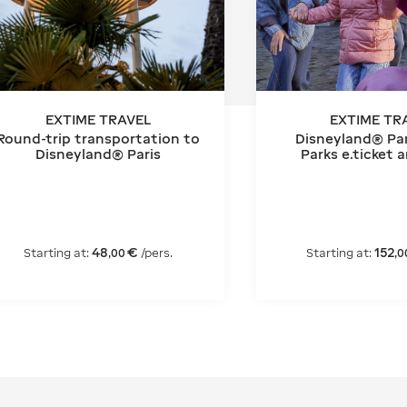
EXTIME TRAVEL
EXTIME TR
Round-trip transportation to
Disneyland® Par
Disneyland® Paris
Parks e.ticket 
cruise tic
48
€
152
Starting at:
/pers.
Starting at:
,
00
,
0