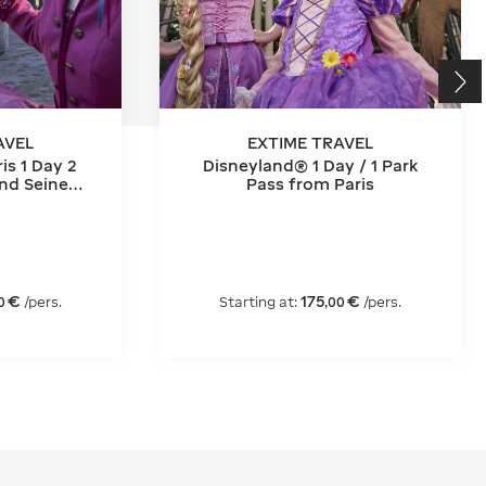
AVEL
EXTIME TRAVEL
is 1 Day 2
Disneyland® 1 Day / 1 Park
and Seine
Pass from Paris
ket
€
175
€
/pers.
Starting at:
/pers.
0
,
00