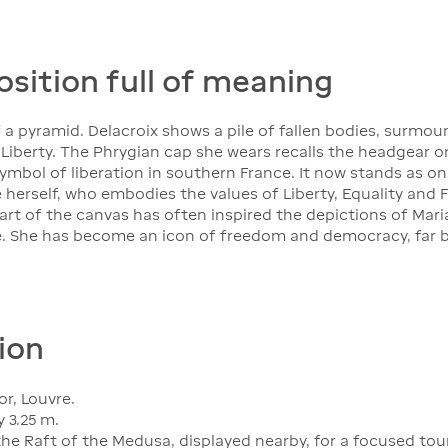
sition full of meaning
a pyramid. Delacroix shows a pile of fallen bodies, surmoun
of Liberty. The Phrygian cap she wears recalls the headgear 
mbol of liberation in southern France. It now stands as o
herself, who embodies the values of Liberty, Equality and F
t of the canvas has often inspired the depictions of Maria
. She has become an icon of freedom and democracy, far b
ion
or, Louvre.
 3.25 m.
h the Raft of the Medusa, displayed nearby, for a focused to