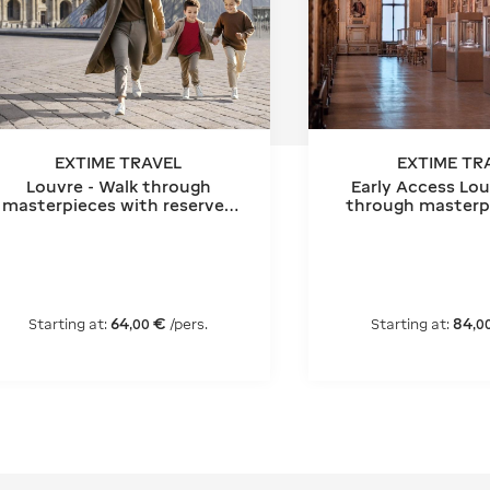
EXTIME TRAVEL
EXTIME TR
Louvre - Walk through
Early Access Lou
masterpieces with reserved
through masterp
entry
reserved e
64
€
84
Starting at:
/pers.
Starting at:
,
00
,
0