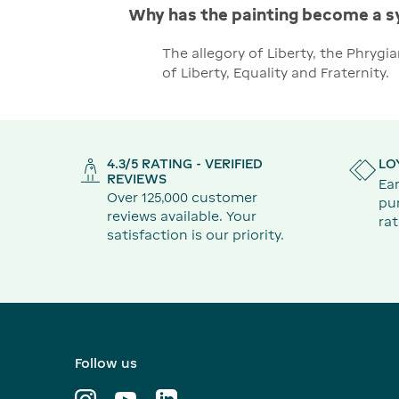
Why has the painting become a s
The allegory of Liberty, the Phryg
of Liberty, Equality and Fraternity.
4.3/5 RATING - VERIFIED
LO
REVIEWS
Ear
Over 125,000 customer
pu
reviews available. Your
rat
satisfaction is our priority.
Follow us