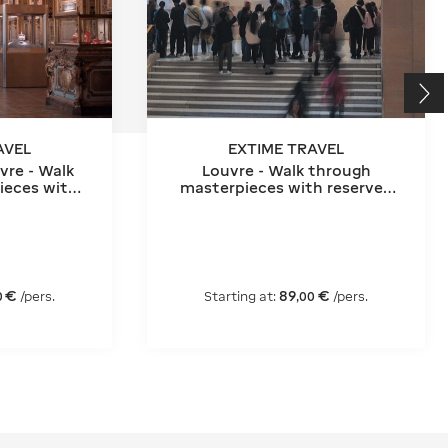
AVEL
EXTIME TRAVEL
vre - Walk
Louvre - Walk through
ieces with
masterpieces with reserved
ntry
entry and Seine River cruise
ticket
€
89
€
/pers.
Starting at:
/pers.
0
,
00