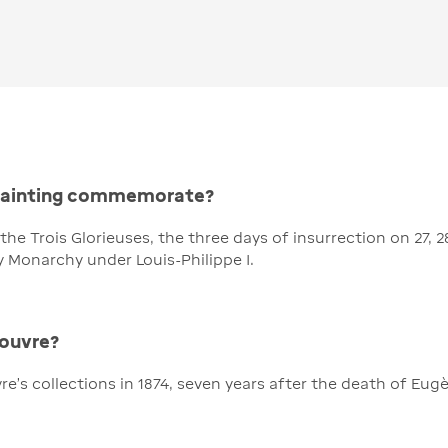
 painting commemorate?
he Trois Glorieuses, the three days of insurrection on 27, 28 
y Monarchy under Louis-Philippe I.
Louvre?
e's collections in 1874, seven years after the death of Eug