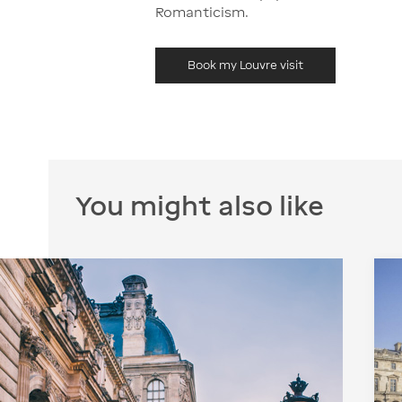
Romanticism.
Book my Louvre visit
You might also like