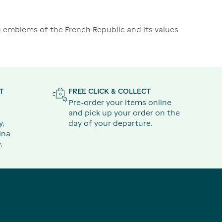
g emblems of the French Republic and its values
T
FREE CLICK & COLLECT
Pre-order your items online
and pick up your order on the
y,
day of your departure.
ina
.