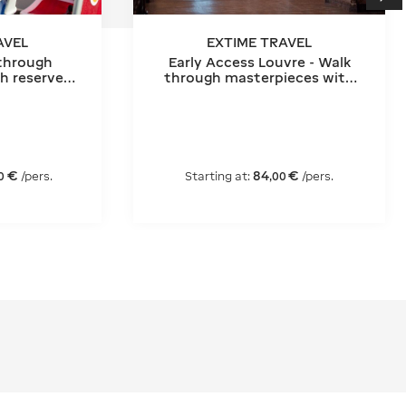
AVEL
EXTIME TRAVEL
 through
Early Access Louvre - Walk
h reserved
through masterpieces with
n Hop-Off
reserved entry
€
84
€
/pers.
Starting at:
/pers.
0
,
00