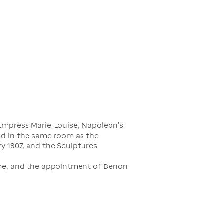
r Empress Marie-Louise, Napoleon's
yed in the same room as the
y 1807, and the Sculptures
ame, and the appointment of Denon