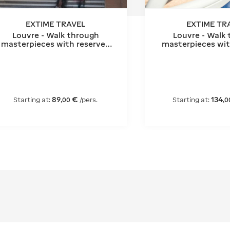
EXTIME TRAVEL
EXTIME TR
Louvre - Walk through
Louvre - Walk
masterpieces with reserved
masterpieces wit
entry and Seine River cruise
entry and Hop-O
ticket
ticket
89
€
134
Starting at:
/pers.
Starting at:
,
00
,
0