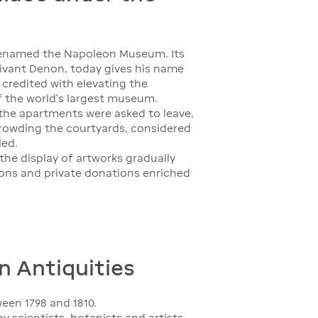
renamed the Napoleon Museum. Its
Vivant Denon, today gives his name
 credited with elevating the
of the world's largest museum.
in the apartments were asked to leave,
crowding the courtyards, considered
led.
the display of artworks gradually
ons and private donations enriched
n Antiquities
een 1798 and 1810.
y scientists, botanists and artists