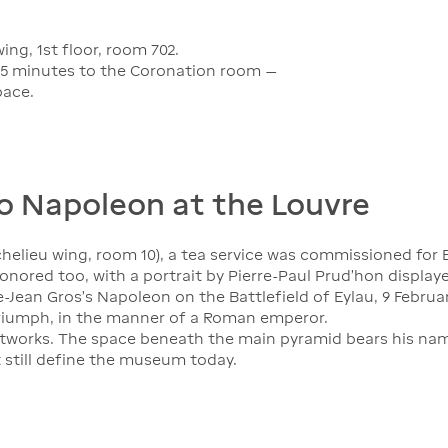
ng, 1st floor, room 702.
t 45 minutes to the Coronation room —
pace.
to Napoleon at the Louvre
ichelieu wing, room 10), a tea service was commissioned fo
onored too, with a portrait by Pierre-Paul Prud'hon displa
Jean Gros's Napoleon on the Battlefield of Eylau, 9 Februar
riumph, in the manner of a Roman emperor.
rtworks. The space beneath the main pyramid bears his n
t still define the museum today.