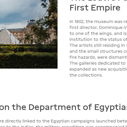
First Empire
In 1802, the museum was 
first director, Dominique-
to one of the wings, and is
institution to the status 
The artists still residing 
and the small structures 
fire hazards, were dismant
The galleries dedicated to 
expanded as new acquisiti
the collections.
 on the Department of Egyptia
e directly linked to the Egyptian campaigns launched betw
cess to the Indies, the military expedition was accompanied b