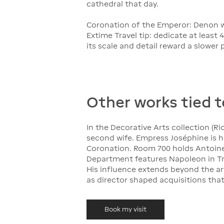
cathedral that day.
Coronation of the Emperor: Denon wi
Extime Travel tip: dedicate at leas
its scale and detail reward a slower 
Other works tied 
In the Decorative Arts collection (R
second wife. Empress Joséphine is h
Coronation. Room 700 holds Antoine-
Department features Napoleon in T
His influence extends beyond the a
as director shaped acquisitions tha
Book my visit