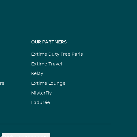
OUR PARTNERS
Extime Duty Free Paris
Extime Travel
Relay
rs
Extime Lounge
MisterFly
Ladurée
y
Cookie management