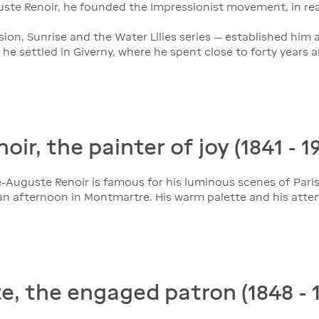
uste Renoir, he founded the Impressionist movement, in re
on, Sunrise and the Water Lilies series — established him as
 he settled in Giverny, where he spent close to forty years 
ir, the painter of joy (1841 - 1
Auguste Renoir is famous for his luminous scenes of Parisia
of an afternoon in Montmartre. His warm palette and his att
e, the engaged patron (1848 - 