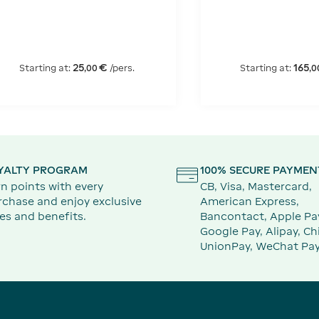
Outlet
with lunch fr
25
€
165
Starting at:
/pers.
Starting at:
,
00
,
0
YALTY PROGRAM
100% SECURE PAYMEN
n points with every
CB, Visa, Mastercard,
rchase and enjoy exclusive
American Express,
es and benefits.
Bancontact, Apple Pa
Google Pay, Alipay, Ch
UnionPay, WeChat Pay