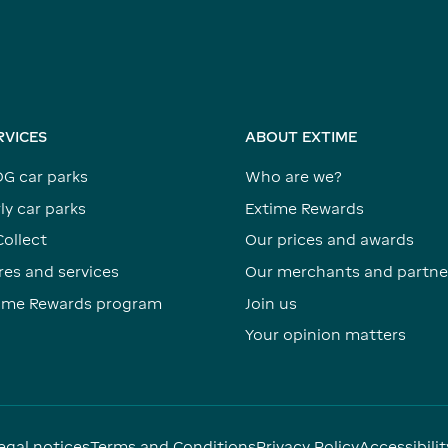
RVICES
ABOUT EXTIME
DG car parks
Who are we?
ly car parks
Extime Rewards
Collect
Our prices and awards
res and services
Our merchants and partne
time Rewards program
Join us
Your opinion matters
egal notices
Terms and Conditions
Privacy Policy
Accessibilit