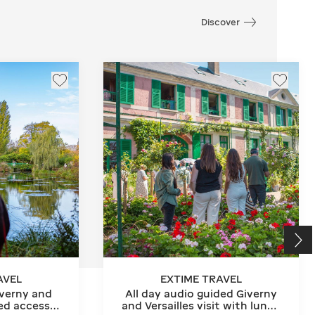
Discover
AVEL
EXTIME TRAVEL
iverny and
All day audio guided Giverny
ved access)
and Versailles visit with lunch