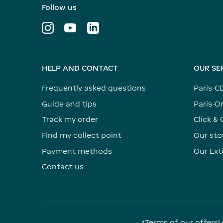
Follow us
HELP AND CONTACT
OUR SE
Frequently asked questions
Paris-C
Guide and tips
Paris-Or
Track my order
Click & 
Find my collect point
Our sto
Payment methods
Our Ex
Contact us
*Terms of our offers
L