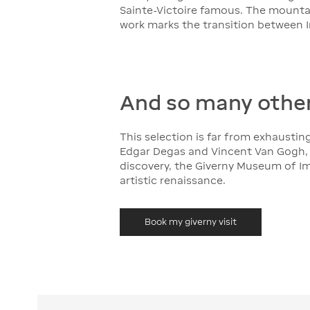
Sainte-Victoire famous. The mountain
work marks the transition between 
And so many other
This selection is far from exhausting
Edgar Degas and Vincent Van Gogh, b
discovery, the Giverny Museum of Im
artistic renaissance.
Book my giverny visit