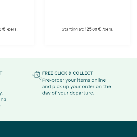
om Paris
from Paris
€
125
€
/pers.
Starting at:
/pers.
0
,
00
T
FREE CLICK & COLLECT
Pre-order your items online
and pick up your order on the
y,
day of your departure.
ina
.