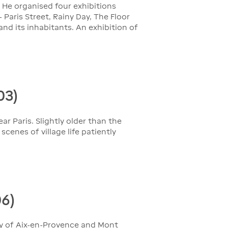
. He organised four exhibitions
Paris Street, Rainy Day, The Floor
and its inhabitants. An exhibition of
03)
ar Paris. Slightly older than the
cenes of village life patiently
6)
ty of Aix-en-Provence and Mont