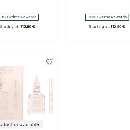
10% Extime Rewards
-10% Extime Rewards
112
€
112
€
Starting at:
Starting at:
,
50
,
50
oduct unavailable