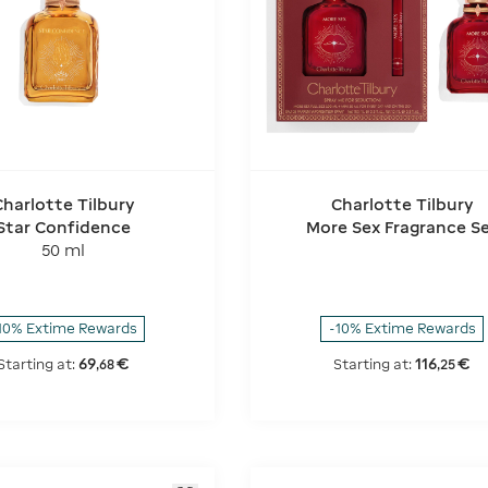
Charlotte Tilbury
Charlotte Tilbury
Star Confidence
More Sex Fragrance S
50 ml
10% Extime Rewards
-10% Extime Rewards
69
€
116
€
Starting at:
Starting at:
,
68
,
25