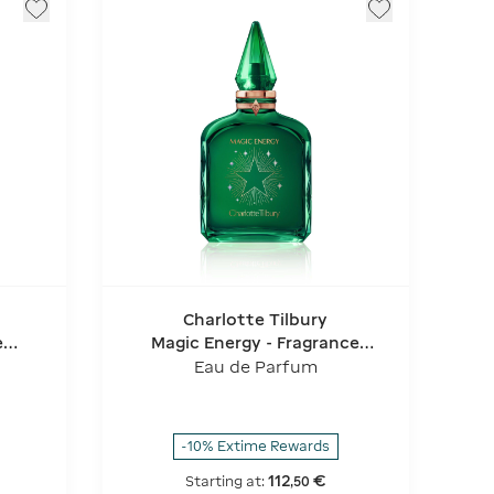
Charlotte Tilbury
e
Magic Energy - Fragrance
ns
Collection Of Emotions
Eau de Parfum
-10% Extime Rewards
112
€
Starting at:
,
50