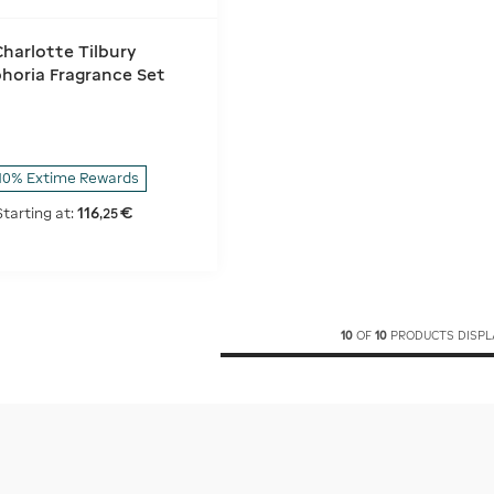
Charlotte Tilbury
horia Fragrance Set
10% Extime Rewards
116
€
Starting at:
,
25
10
OF
10
PRODUCTS DISPL