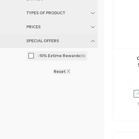
TYPES OF PRODUCT
PRICES
Eau de Parfum
(
5
)
Charlotte Tilbury
(
10
)
SPECIAL OFFERS
€
€
-10% Extime Rewards
(
10
)
Reset
-