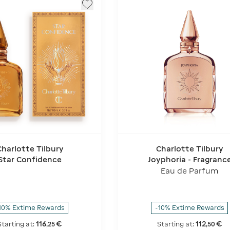
Charlotte Tilbury
Charlotte Tilbury
Star Confidence
Joyphoria - Fragranc
Collection Of Emotio
Eau de Parfum
10% Extime Rewards
-10% Extime Rewards
116
€
112
€
Starting at:
Starting at:
,
25
,
50